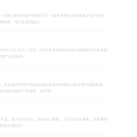
云南一块布上的年代史”仿佛亲历了一场岁月洗礼后的蓬勃文化产业史。
取材、飞针走线间指尖...
4年10月10日—12日，2024年菲律宾时尚生活推销展今日在马尼
产业及时尚...
构，并加速向劳动力利息更低的东南亚和南亚以及非洲等国家转移。
完备幼稚的产业体系，生产制...
于平淡，表示较为平淡，市场信心疲弱。 从产品表示来看，目前整体
市场利润...