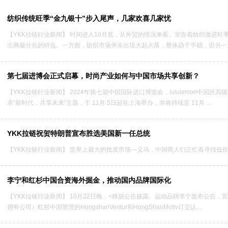
纺织传统旺季“金九银十”步入尾声，几家欢喜几家忧
【YKK拉链行业新闻】 时间进入10月底，从外贸的情况来看。宣告着纺织激进旺
出两极分化的特点。一方面，纺织市场并未出现大起大落，整体趋于平稳，但另一方
第七届进博会正式启幕，时尚产业如何与中国市场共享创新？
【YKK拉链行业新闻】 2024年第七届中国国际进口博览会，lululemon中国区高
承“新时代，共享未来”主题，于 11月 5日起在上海举办，并将持续至 11月 ...
YKK拉链祝贺特朗普宣布胜选美国新一任总统
【YKK拉链行业新闻】 世界上最大的批发市场—义乌，中国商人们正忙着寻找低价商
李宁和红杉中国合资海外掘金，推动国内品牌国际化
【YKK拉链行业新闻】 10月22日晚，<根据公告披露。运动品牌李宁发布公告，宣布
1
拥有公司）红杉中国管理的HongshanVentur和HongShanMotiv订立认...