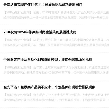
云南纺织实现产值54亿元！民族纺织品成功走出国门
【YKK拉链行业新闻】 云南，2023年楚雄州彝绣特色文化产业发展情况<翻开
经纬交织而成的布块上一针一线都承载着厚重的文化底蕴，跨越千年的一块布以自然
YKK祝贺2024年菲律宾时尚生活采购展圆满成功
【YKK拉链行业新闻】 马尼拉，展会汇聚了来自菲律宾和中国的众多知名品牌。202
拉SMX会议中心隆重开幕。为期三天的展会由“菲律宾国际服装纺织品展及菲律宾体育
中国服装产业从自动化到智能化转型，迎接全球市场的挑战
【YKK拉链行业新闻】 近年来，全球纺织服装市场竞争愈发激烈，产业链加速重
尽管中国在劳动力和地价等方面的相对优势有所下降，但中国作为纺织服装大国拥有
金九平淡！粗厚类产品供不应求，个别品种出现断货排队现象
【YKK拉链行业新闻】 金九尾声，中下游情况不及往年同期。纯棉纱市场整体趋
以气流纺品种以及溯源品种表示相对略好，由于棉花的反弹，下游接受能力较差，纱线