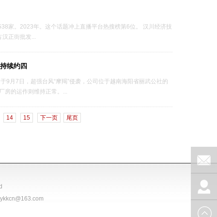
38家。2023年。这个话题冲上直播平台热搜榜第6位。 汉川经济技
正街批发...
持续约四
于9月7日，超强台风“摩羯”侵袭，公司位于越南海阳省丽武公社的
房的运作则维持正常。...
14
15
下一页
尾页
在线留
d
cn@163.com
言
联系我