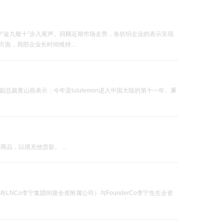
季“金九银十”步入尾声。回顾近期市场走势，各纺织企业的表示呈现
面，局部企业长时间维持...
级副总裁黄山燕表示：今年是lululemon进入中国大陆的第十一年。秉
品，以填充他货架。 ...
LNCo李宁集团间接全资附属公司）与FounderCo李宁先生全资