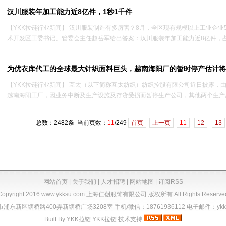
汉川服装年加工能力近8亿件，1秒1千件
【YKK拉链行业新闻】 汉川服装制造有多厉害？8月，全区现有规模以上工业企业5
术开发区工委书记、管委会主任赵岳军给出答案：汉川服装年加工能力近8亿件，占汉
为优衣库代工的全球最大针织面料巨头，越南海阳厂的暂时停产估计将
【YKK拉链行业新闻】 互太（以下简称互太纺织）纺织控股有限公司近日披露，由
越南海阳工厂，因业务中断及生产设施及存货受损而暂停生产公司，其他两个生产厂
总数：2482条 当前页数：
11
/249
首页
上一页
11
12
13
网站首页
|
关于我们
|
人才招聘
|
网站地图
|
订阅RSS
Copyright 2016
www.ykksu.com
上海仁创服饰有限公司 版权所有 All Rights Reserve
东新区塘桥路400弄新塘桥广场3208室 手机/微信：18761936112 电子邮件：ykkykk
Built By
YKK拉链
YKK拉链
技术支持